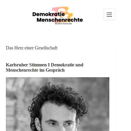
Z
u
m
I
n
h
a
l
t
Das Herz einer Gesellschaft
s
p
r
Karlsruher Stimmen I Demokratie und
i
Menschenrechte im Gespräch
n
g
e
n