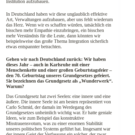
Institution aufzubauen.
In Deutschland haben wir diese unglaublich effektive
Art, Verwaltungen aufzubauen, aber uns fehlt wiederum
das Herz. Wenn wir es schaffen würden, tatsächlich ein
bisschen mehr Empathie einzubringen, ein bisschen
mehr Verständnis für die Leute, dann könnten wir
beispielsweise das große Thema Integration sicherlich
etwas entspannter betrachten.
Gehen wir nach Deutschland zurück: Wir haben
dieses Jahr –
auch in Karlsruhe mit einer
Menschenkette und einer großen Geburtstagsfeier
–
den 70. Geburtstag unseres Grundgesetzes gefeiert.
Sie bezeichnen das Grundgesetz als „Wunderwerk“.
Warum?
Das Grundgesetz hat zwei Seelen: eine innere und eine
äußere. Die innere Seele ist am besten repräsentiert von
Carlo Schmid, der damals im Werdegang des
Grundgesetzes unheimlich wichtig war. Er hatte geniale
Ideen, wie zum Beispiel das konstruktive
Misstrauensvotum, was zu einer enormen Stabilität
unseres politischen Systems geführt hat. Insgesamt war
der innere Geist der Verfassung ein solcher, der zwar