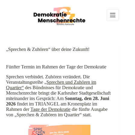
Z
u
m
I
n
h
a
l
t
„Sprechen & Zuhören“ über deine Zukunft!
s
p
r
Fünfter Termin im Rahmen der Tage der Demokratie
i
n
Sprechen verbindet. Zuhören verändert. Die
g
Veranstaltungsreihe
„Sprechen und Zuhören im
e
Quartier“
des Bündnisses für Demokratie und
n
Menschenrechte bringt die Karlsruher Stadtgesellschaft
miteinander ins Gespräch: Am
Sonntag, den 28. Juni
2026
findet im TRIANGEL am Kronenplatz im
Rahmen der
Tage der Demokratie
die fünfte Ausgabe
von „Sprechen & Zuhören im Quartier“ statt.