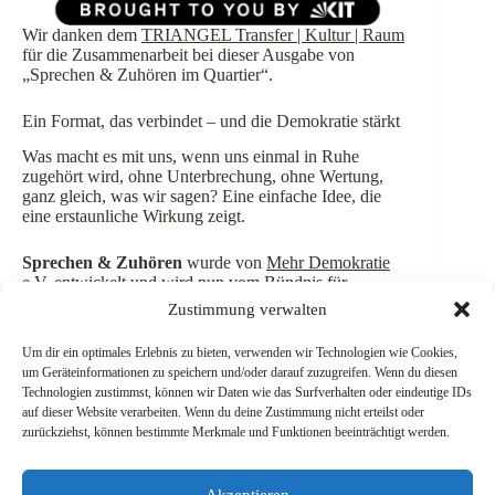
Wir danken dem
TRIANGEL Transfer | Kultur | Raum
für die Zusammenarbeit bei dieser Ausgabe von
„Sprechen & Zuhören im Quartier“.
Ein Format, das verbindet – und die Demokratie stärkt
Was macht es mit uns, wenn uns einmal in Ruhe
zugehört wird, ohne Unterbrechung, ohne Wertung,
ganz gleich, was wir sagen? Eine einfache Idee, die
eine erstaunliche Wirkung zeigt.
Sprechen & Zuhören
wurde von
Mehr Demokratie
e.V.
entwickelt und wird nun vom Bündnis für
Demokratie und Menschenrechte Karlsruhe in die
Zustimmung verwalten
Stadtgesellschaft getragen – mit zentralen
Veranstaltungen und Terminen in den Karlsruher
Um dir ein optimales Erlebnis zu bieten, verwenden wir Technologien wie Cookies,
Stadtteilen und Quartieren, um ein Miteinander und
um Geräteinformationen zu speichern und/oder darauf zuzugreifen. Wenn du diesen
Verständnis für andere Sichtweisen und Meinungen zu
Technologien zustimmst, können wir Daten wie das Surfverhalten oder eindeutige IDs
fördern. Teilnehmende berichteten von einem Gefühl
auf dieser Website verarbeiten. Wenn du deine Zustimmung nicht erteilst oder
der Ermutigung und der Verbundenheit – über
zurückziehst, können bestimmte Merkmale und Funktionen beeinträchtigt werden.
Meinungsgrenzen hinweg.
Akzeptieren